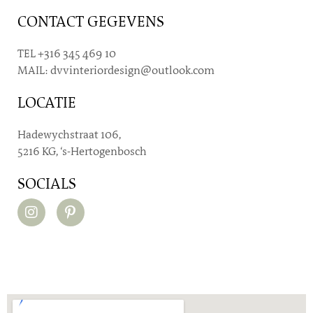
r
CONTACT GEGEVENS
i
c
h
TEL +316 345 469 10
t
MAIL: dvvinteriordesign@outlook.com
*
LOCATIE
Hadewychstraat 106,
5216 KG, ‘s-Hertogenbosch
SOCIALS